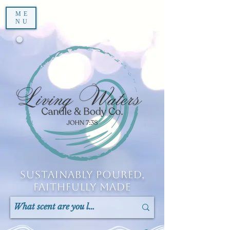
ME
NU
Sustainably Poured,
Faithfully Made