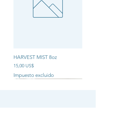
HARVEST MIST 8oz
Precio
15,00 US$
Impuesto excluido
NEW ARRIVAL!!
NEW ARRIVAL!!
NEW ARRIVAL!!
SHOP
CANDLE COLLECTIONS