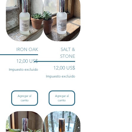
IRON OAK
SALT &
STONE
Precio
12,00 US$
Precio
12,00 US$
Impuesto excluido
Impuesto excluido
Agregar al
Agregar al
carrito
carrito