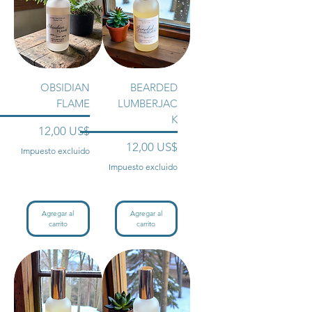
OBSIDIAN
BEARDED
FLAME
LUMBERJAC
K
Precio
12,00 US$
Precio
12,00 US$
Impuesto excluido
Impuesto excluido
Agregar al
Agregar al
carrito
carrito