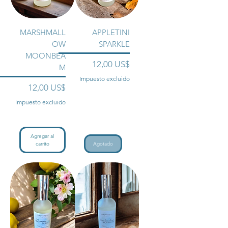
MARSHMALL
APPLETINI
OW
SPARKLE
MOONBEA
Precio
12,00 US$
M
Impuesto excluido
Precio
12,00 US$
Impuesto excluido
Agregar al
carrito
Agotado