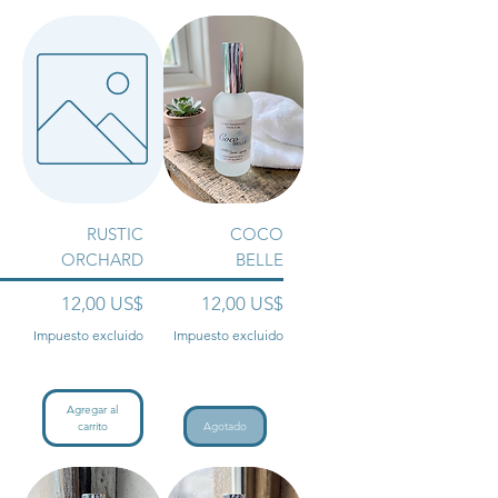
RUSTIC
COCO
ORCHARD
BELLE
Precio
Precio
12,00 US$
12,00 US$
Impuesto excluido
Impuesto excluido
Agregar al
carrito
Agotado