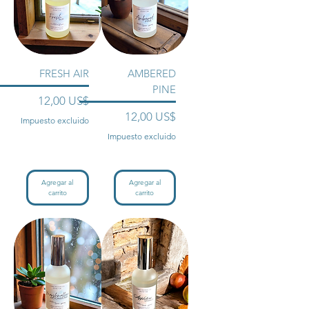
FRESH AIR
AMBERED
PINE
Precio
12,00 US$
Precio
12,00 US$
Impuesto excluido
Impuesto excluido
Agregar al
Agregar al
carrito
carrito