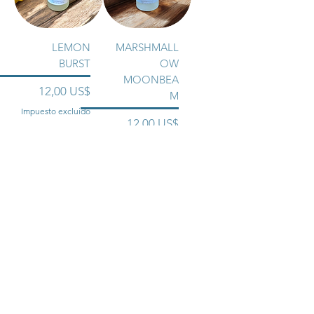
LEMON
MARSHMALL
BURST
OW
MOONBEA
Precio
12,00 US$
M
Impuesto excluido
Precio
12,00 US$
Impuesto excluido
Agregar al
Agregar al
carrito
carrito