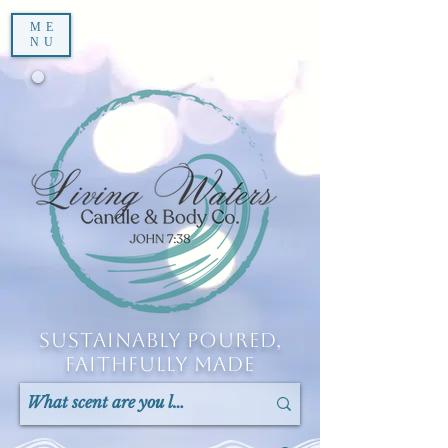
ME
NU
Sustainably Poured,
Faithfully Made