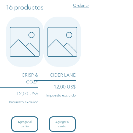
are free of toxins, alcohol, phthalates,
Ordenar
16 productos
and parabens! As always, our Room
Sprays are cruelty-free.
CRISP &
CIDER LANE
COZY
Precio
12,00 US$
Precio
12,00 US$
Impuesto excluido
Impuesto excluido
Agregar al
Agregar al
carrito
carrito