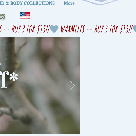
D & BODY COLLECTIONS
More
ES
s
f
*