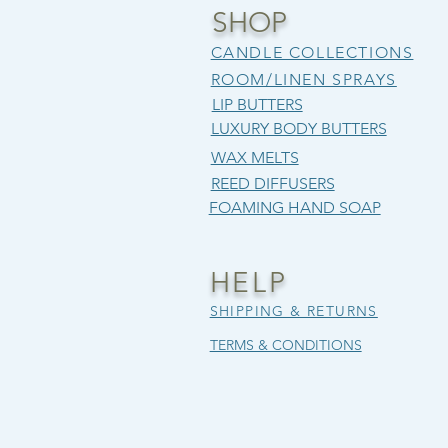
SHOP
CANDLE COLLECTIONS
ROOM/LINEN SPRAYS
LIP BUTTERS
LUXURY BODY BUTTERS
WAX MELTS
REED DIFFUSERS
FOAMING HAND SOAP
CRISP & COZY
OBSIDIAN FLAME
SUNWASHED BLOSSOM
CIDER
SALT 
BEARD
Precio
Precio
Precio
Precio de oferta
Precio
Precio
Precio
12,00 US$
12,00 US$
25,00 US$
21,25 US$
12,00 U
12,00 U
12,00 U
HELP
SUMMEREND15
Impuesto excluido
Impuesto excluido
Impues
Impues
Impues
SHIPPING & RETURNS
Impuesto excluido
TERMS & CONDITIONS