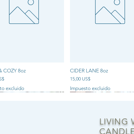
& COZY 8oz
CIDER LANE 8oz
Precio
S$
15,00 US$
to excluido
Impuesto excluido
NEW ARRIVAL!!
LIVING
CANDLE