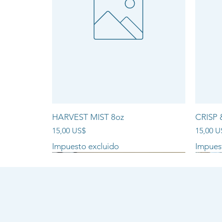
HARVEST MIST 8oz
CRISP 
Precio
Precio
15,00 US$
15,00 U
Impuesto excluido
Impues
NEW ARRIVAL!!