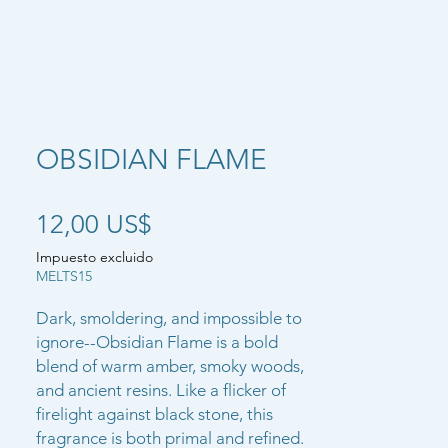
OBSIDIAN FLAME
Precio
12,00 US$
Impuesto excluido
MELTS15
Dark, smoldering, and impossible to
ignore--Obsidian Flame is a bold
blend of warm amber, smoky woods,
and ancient resins. Like a flicker of
firelight against black stone, this
fragrance is both primal and refined.