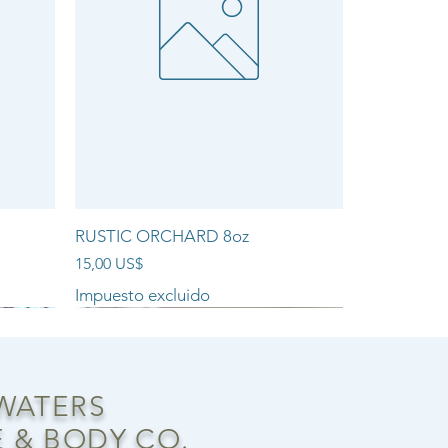
RUSTIC ORCHARD 8oz
Precio
15,00 US$
Impuesto excluido
NEW ARRIVAL!!
 WATERS
 & BODY CO.