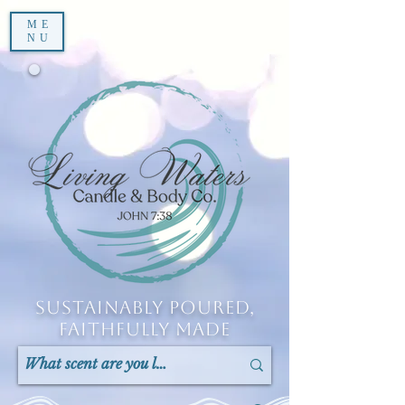
ME
NU
Sustainably Poured,
Faithfully Made