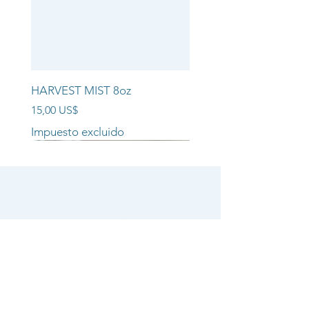
HARVEST MIST 8oz
Precio
15,00 US$
Impuesto excluido
NEW ARRIVAL!!
NEW ARRIVAL!!
NEW ARRIVAL!!
SHOP
CANDLE COLLECTIONS
ROOM/LINEN SPRAYS
WAX MELTS