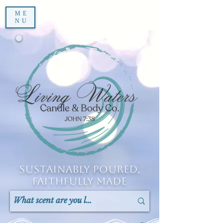
ME
NU
Sustainably Poured,
Faithfully Made