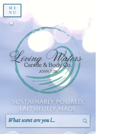
ME
NU
Sustainably Poured,
Faithfully Made