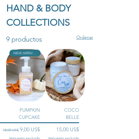
HAND & BODY
COLLECTIONS
Ordenar
9 productos
NEW ARRIVAL!!
PUMPKIN
COCO
CUPCAKE
BELLE
Precio
Precio de oferta
Precio
9,00 US$
15,00 US$
18,00 US$
Impuesto excluido
Impuesto excluido