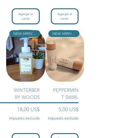
Agregar al
Agregar al
carrito
carrito
NEW ARRIVAL!!
NEW ARRIVAL!!
WINTERBER
PEPPERMIN
RY WOODS
T SWIRL
Precio
Precio
18,00 US$
5,00 US$
Impuesto excluido
Impuesto excluido