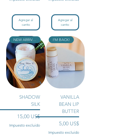
Agregar al
Agregar al
carrito
carrito
NEW ARRIVAL!!
I'M BACK!
SHADOW
VANILLA
SILK
BEAN LIP
BUTTER
Precio
15,00 US$
Precio
5,00 US$
Impuesto excluido
Impuesto excluido