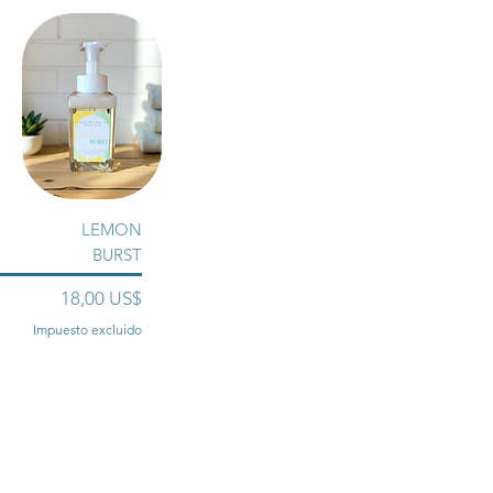
LEMON
BURST
Precio
18,00 US$
Impuesto excluido
Agregar al
carrito