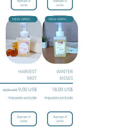
Agregar al
Agregar al
carrito
carrito
NEW ARRIVAL!!
NEW ARRIVAL!!
HARVEST
WINTER
MIST
KISSES
Precio
Precio de oferta
Precio
9,00 US$
18,00 US$
18,00 US$
Impuesto excluido
Impuesto excluido
Agregar al
Agregar al
carrito
carrito