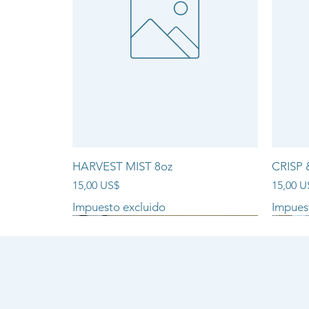
HARVEST MIST 8oz
CRISP 
Precio
Precio
15,00 US$
15,00 U
Impuesto excluido
Impues
NEW ARRIVAL!!