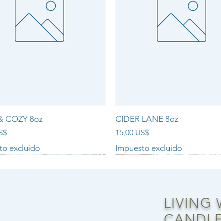
& COZY 8oz
CIDER LANE 8oz
Precio
S$
15,00 US$
to excluido
Impuesto excluido
NEW ARRIVAL!!
LIVING
CANDLE