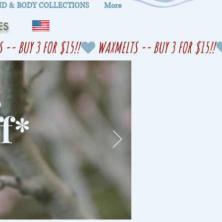
D & BODY COLLECTIONS
More
ES
s
f
*