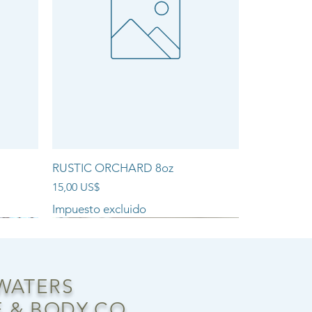
RUSTIC ORCHARD 8oz
Precio
15,00 US$
Impuesto excluido
NEW ARRIVAL!!
 WATERS
 & BODY CO.