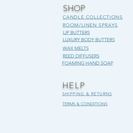
SHOP
CANDLE COLLECTIONS
ROOM/LINEN SPRAYS
LIP BUTTERS
LUXURY BODY BUTTERS
WAX MELTS
REED DIFFUSERS
FOAMING HAND SOAP
CRISP & COZY
OBSIDIAN FLAME
SUNWASHED BLOSSOM
CIDER
SALT 
BEARD
Precio
Precio
Precio
Precio de oferta
Precio
Precio
Precio
12,00 US$
12,00 US$
25,00 US$
21,25 US$
12,00 U
12,00 U
12,00 U
HELP
SUMMEREND15
Impuesto excluido
Impuesto excluido
Impues
Impues
Impues
SHIPPING & RETURNS
Impuesto excluido
TERMS & CONDITIONS