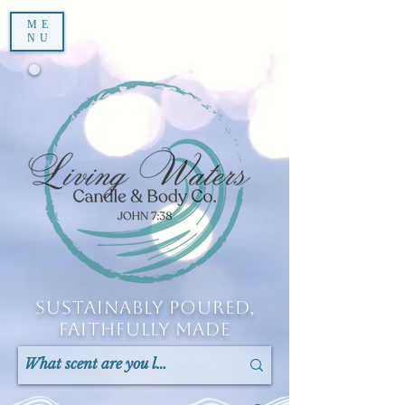
ME
NU
Sustainably Poured,
Faithfully Made