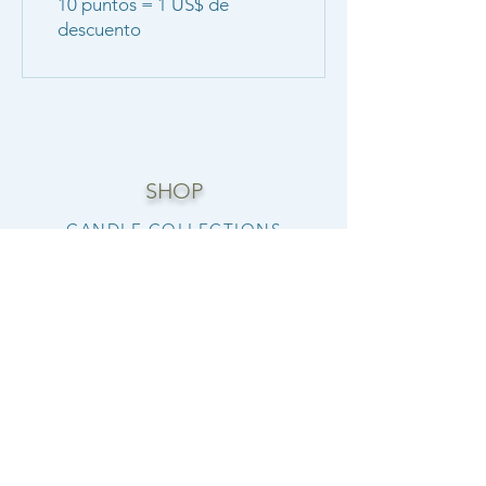
10 puntos = 1 US$ de
descuento
SHOP
CANDLE COLLECTIONS
ROOM/LINEN SPRAYS
WAX MELTS
REED DIFFUSERS
FOAMING HAND SOAP
LUXURY BODY BUTTERS
LIP BUTTERS