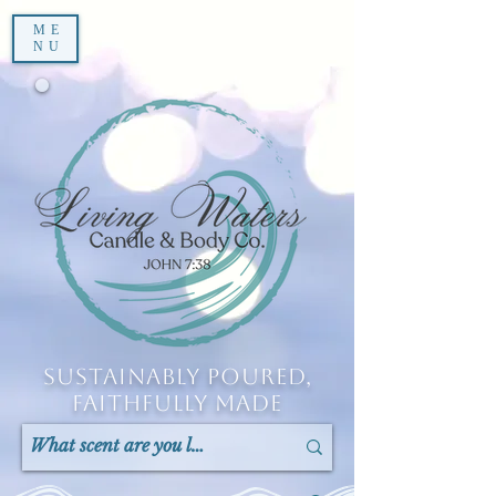
ME
NU
Sustainably Poured,
Faithfully Made