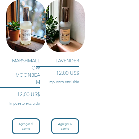
MARSHMALL
LAVENDER
OW
Precio
12,00 US$
MOONBEA
M
Impuesto excluido
Precio
12,00 US$
Impuesto excluido
Agregar al
Agregar al
carrito
carrito