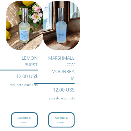
LEMON
MARSHMALL
BURST
OW
MOONBEA
Precio
12,00 US$
M
Impuesto excluido
Precio
12,00 US$
Impuesto excluido
Agregar al
Agregar al
carrito
carrito