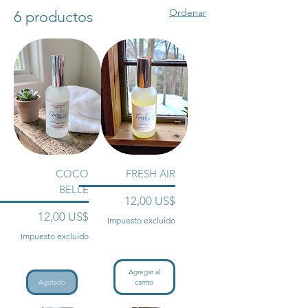
care, linens & upholstery!! They are
Ordenar
6 productos
free of toxins, alcohol, phthalates, and
parabens! As always, our Room
Sprays are cruelty-free.
COCO
FRESH AIR
BELLE
Precio
12,00 US$
Precio
12,00 US$
Impuesto excluido
Impuesto excluido
Agregar al
Agotado
carrito