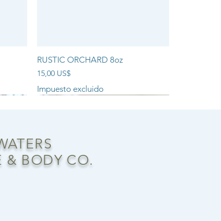
RUSTIC ORCHARD 8oz
Precio
15,00 US$
Impuesto excluido
NEW ARRIVAL!!
 WATERS
 & BODY CO.