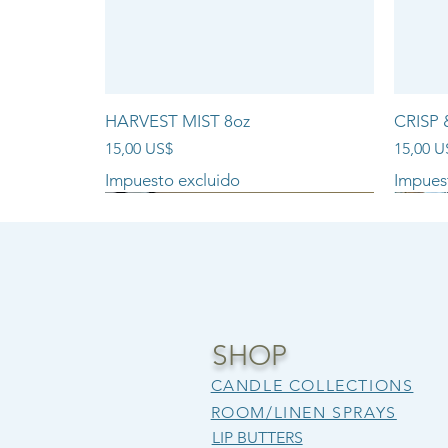
HARVEST MIST 8oz
CRISP 
Precio
Precio
15,00 US$
15,00 U
Impuesto excluido
Impues
NEW ARRIVAL!!
SHOP
CANDLE COLLECTIONS
ROOM/LINEN SPRAYS
LIP BUTTERS