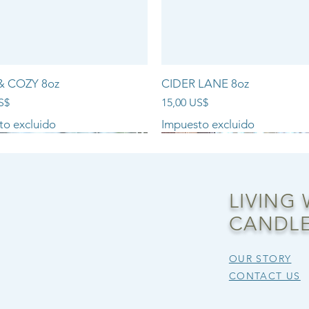
& COZY 8oz
CIDER LANE 8oz
Precio
S$
15,00 US$
to excluido
Impuesto excluido
NEW ARRIVAL!!
LIVING
CANDLE
OUR STORY
CONTACT US