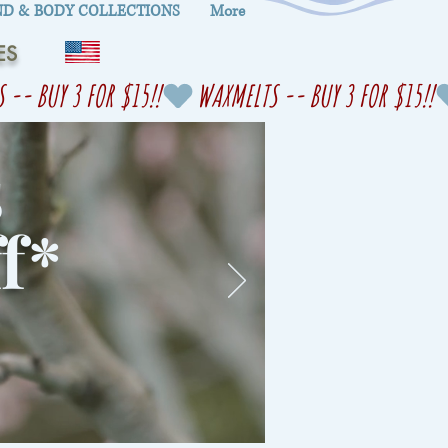
D & BODY COLLECTIONS
More
ES
s
f
*